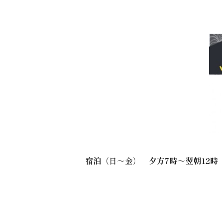
宿泊
（日～金）
夕方7時～翌朝12時 